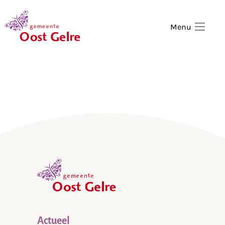
,
home
Menu
,
home
Actueel