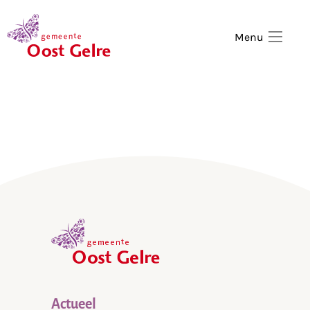
,
home
Menu
,
home
Actueel