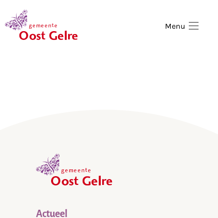
,
home
Menu
,
home
Actueel