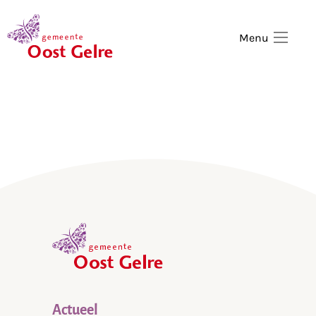
,
home
Menu
,
home
Actueel