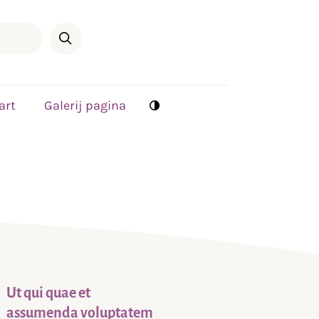
art
Galerij pagina
Ut qui quae et
assumenda voluptatem