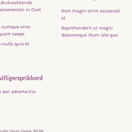
indrukwekkende
venementen in Oost
Rem magni enim occaecati
et
 cumque error
Reprehenderit ut magni
uam saepe
doloremque illum iste quo
nulla quia et
willigersprikbord
s een advertentie
ight Oost Gelre 2026