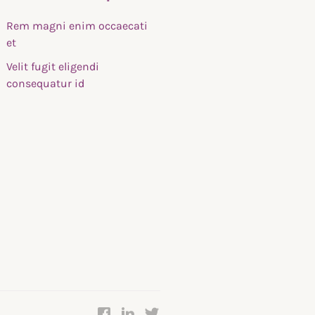
Rem magni enim occaecati
et
Velit fugit eligendi
consequatur id