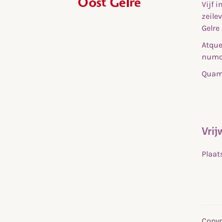
Vijf 
,
zeile
home
Gelre
Atque
numq
Quam 
Vrij
Plaat
Copyr