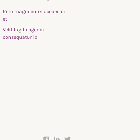
Rem magni enim occaecati
et
Velit fugit eligendi
consequatur id