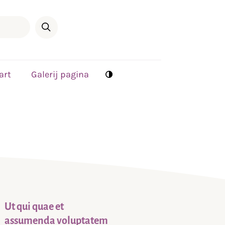
art
Galerij pagina
Ut qui quae et
assumenda voluptatem