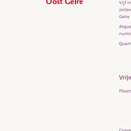
Vijf 
,
zeile
home
Gelre
Atque
numq
Quam 
Vrij
Plaat
Copyr