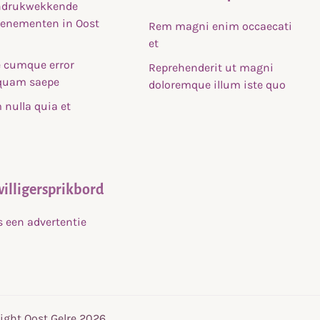
indrukwekkende
venementen in Oost
Rem magni enim occaecati
et
 cumque error
Reprehenderit ut magni
uam saepe
doloremque illum iste quo
nulla quia et
willigersprikbord
s een advertentie
ight Oost Gelre 2026