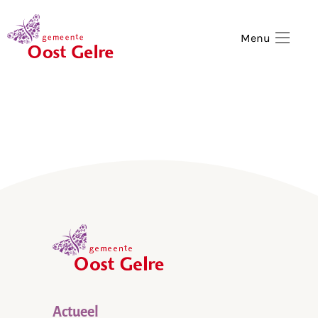
,
home
Menu
,
home
Actueel