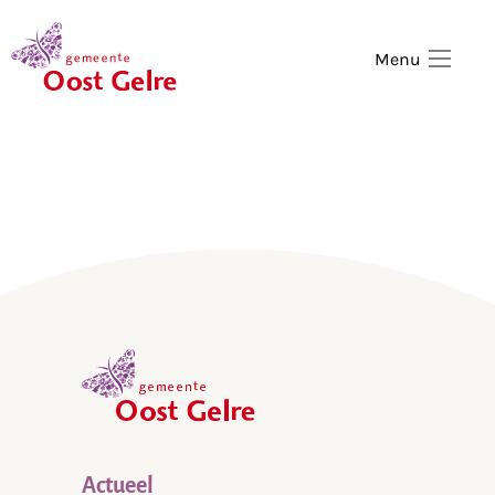
,
home
Menu
,
home
Actueel