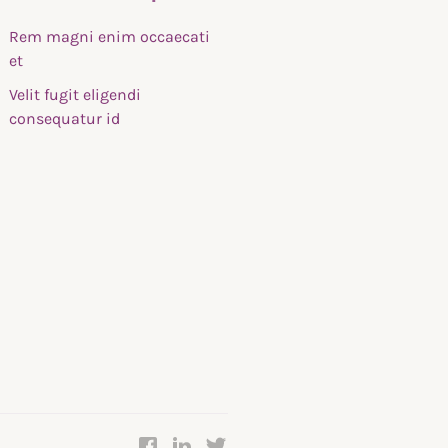
Rem magni enim occaecati
et
Velit fugit eligendi
consequatur id