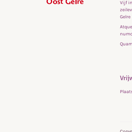
Vijf 
,
zeile
home
Gelre
Atque
numq
Quam 
Vrij
Plaat
Copyr