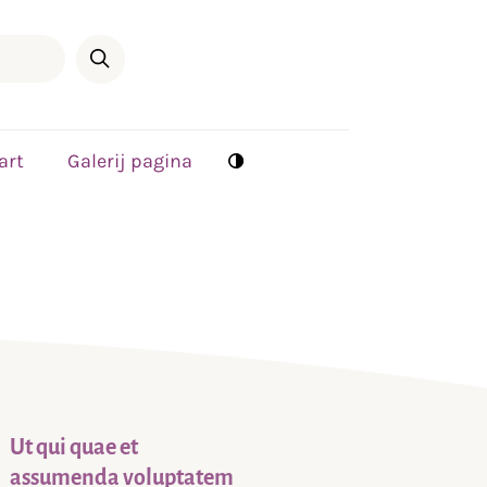
art
Galerij pagina
Ut qui quae et
assumenda voluptatem