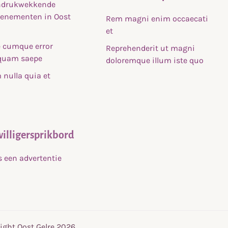
indrukwekkende
venementen in Oost
Rem magni enim occaecati
et
 cumque error
Reprehenderit ut magni
uam saepe
doloremque illum iste quo
nulla quia et
willigersprikbord
s een advertentie
ight Oost Gelre 2026