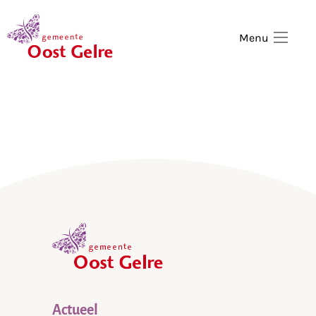
,
home
Menu
,
home
Actueel