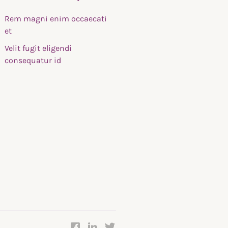
Rem magni enim occaecati
et
Velit fugit eligendi
consequatur id