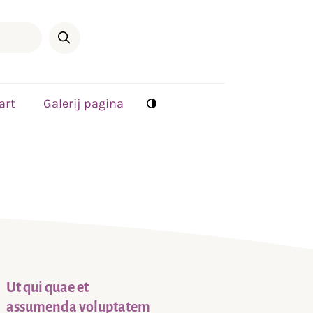
art
Galerij pagina
Ut qui quae et
assumenda voluptatem