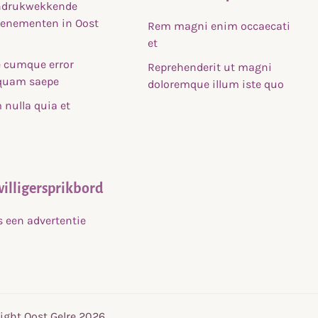
indrukwekkende
venementen in Oost
Rem magni enim occaecati
et
 cumque error
Reprehenderit ut magni
uam saepe
doloremque illum iste quo
nulla quia et
willigersprikbord
s een advertentie
ight Oost Gelre 2026