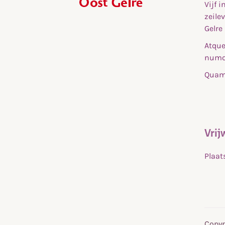
Vijf 
,
zeile
home
Gelre
Atque
numq
Quam 
Vrij
Plaat
Copyr