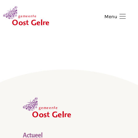
,
home
Menu
,
home
Actueel