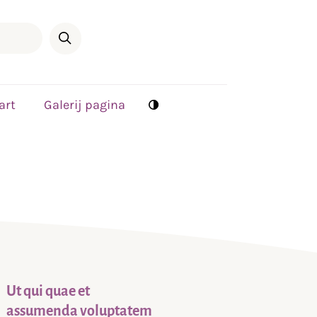
art
Galerij pagina
Ut qui quae et
assumenda voluptatem