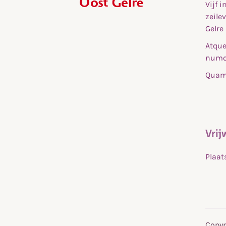
Vijf 
,
zeile
home
Gelre
Atque
numq
Quam 
Vrij
Plaat
Copyr