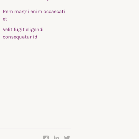
Rem magni enim occaecati
et
Velit fugit eligendi
consequatur id