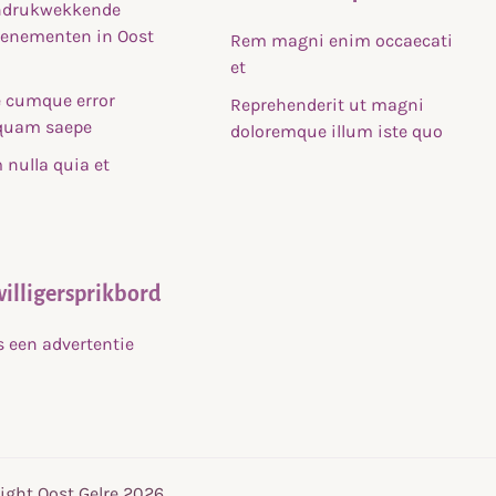
indrukwekkende
venementen in Oost
Rem magni enim occaecati
et
 cumque error
Reprehenderit ut magni
uam saepe
doloremque illum iste quo
nulla quia et
willigersprikbord
s een advertentie
ight Oost Gelre 2026