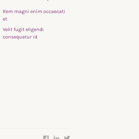
Rem magni enim occaecati
et
Velit fugit eligendi
consequatur id