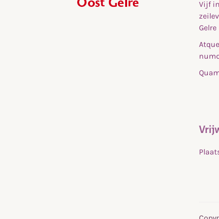
Vijf 
,
zeile
home
Gelre
Atque
numq
Quam 
Vrij
Plaat
Copyr