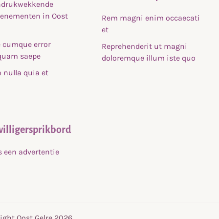
indrukwekkende
venementen in Oost
Rem magni enim occaecati
et
 cumque error
Reprehenderit ut magni
uam saepe
doloremque illum iste quo
nulla quia et
willigersprikbord
s een advertentie
ight Oost Gelre 2026