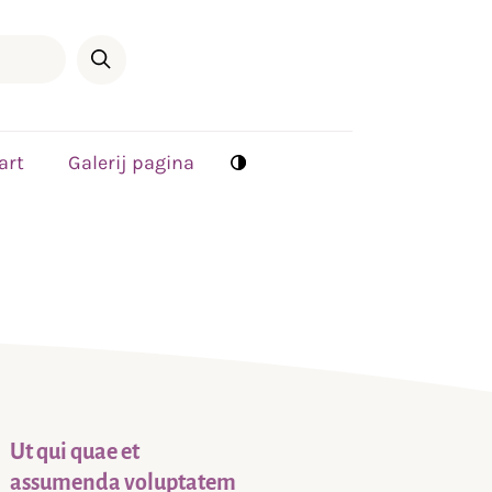
art
Galerij pagina
Ut qui quae et
assumenda voluptatem