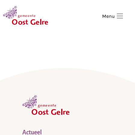
,
home
Menu
,
home
Actueel