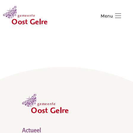
,
home
Menu
,
home
Actueel