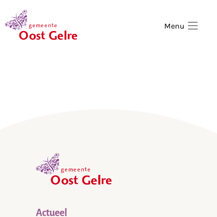
,
home
Menu
,
home
Actueel