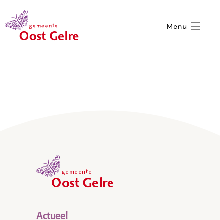
,
home
Menu
,
home
Actueel