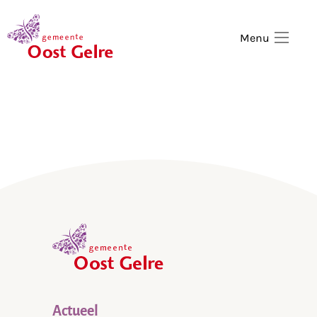
,
home
Menu
,
home
Actueel