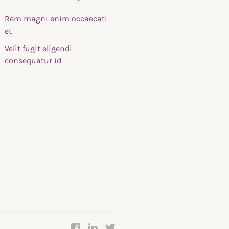
Rem magni enim occaecati
et
Velit fugit eligendi
consequatur id