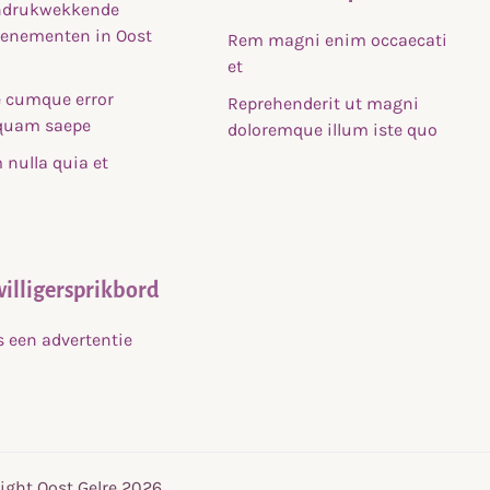
indrukwekkende
venementen in Oost
Rem magni enim occaecati
et
 cumque error
Reprehenderit ut magni
uam saepe
doloremque illum iste quo
nulla quia et
willigersprikbord
s een advertentie
ight Oost Gelre 2026