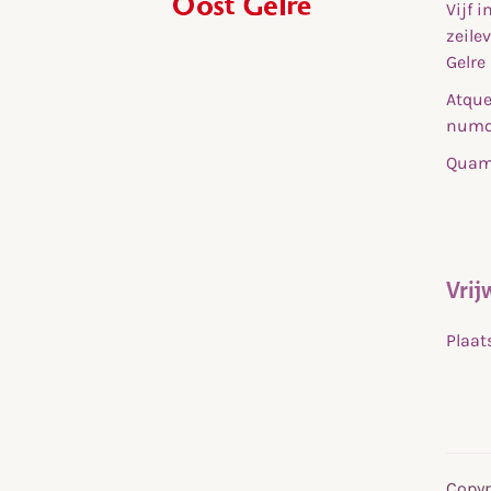
Vijf 
,
zeile
home
Gelre
Atque
numq
Quam 
Vrij
Plaat
Copyr