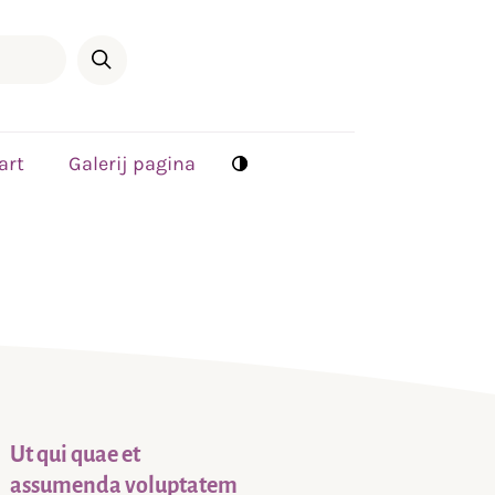
art
Galerij pagina
Ut qui quae et
assumenda voluptatem