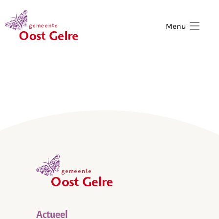
,
home
Menu
,
home
Actueel