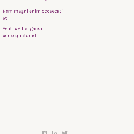
Rem magni enim occaecati
et
Velit fugit eligendi
consequatur id