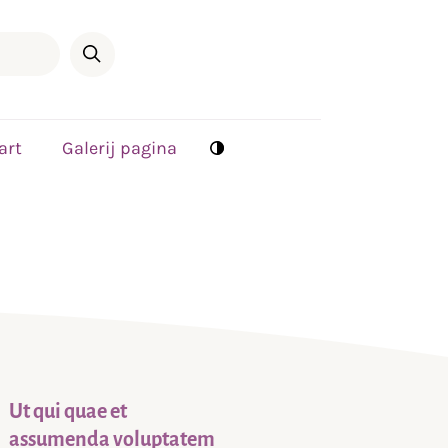
art
Galerij pagina
Ut qui quae et
assumenda voluptatem