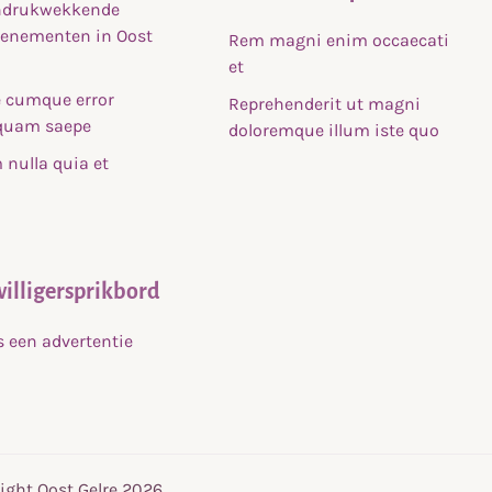
indrukwekkende
venementen in Oost
Rem magni enim occaecati
et
 cumque error
Reprehenderit ut magni
uam saepe
doloremque illum iste quo
nulla quia et
willigersprikbord
s een advertentie
ight Oost Gelre 2026