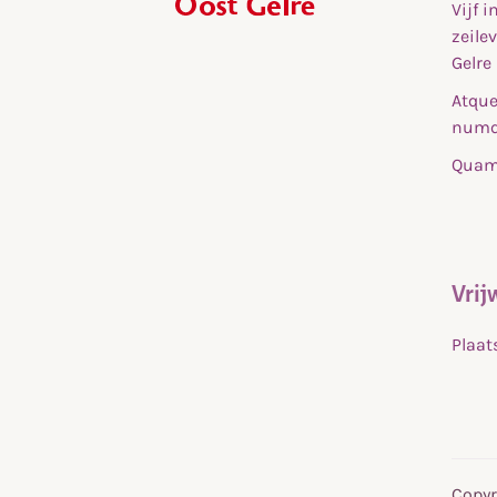
Vijf 
,
zeile
home
Gelre
Atque
numq
Quam 
Vrij
Plaat
Copyr