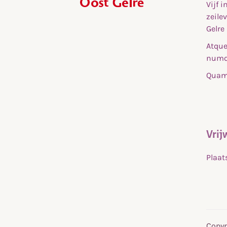
Vijf 
,
zeile
home
Gelre
Atque
numq
Quam 
Vrij
Plaat
Copyr