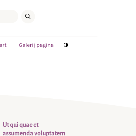
art
Galerij pagina
Ut qui quae et
assumenda voluptatem