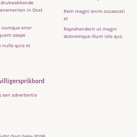
indrukwekkende
venementen in Oost
Rem magni enim occaecati
et
 cumque error
Reprehenderit ut magni
uam saepe
doloremque illum iste quo
nulla quia et
willigersprikbord
s een advertentie
ight Oost Gelre 2026