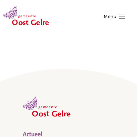
,
home
Menu
,
home
Actueel