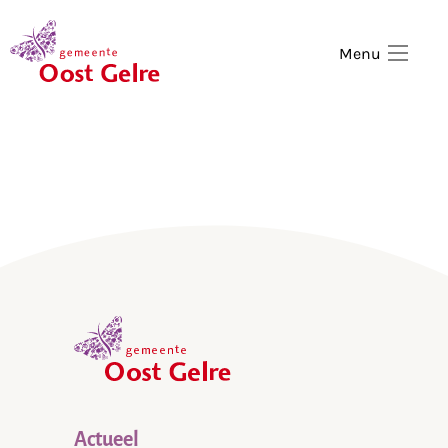
,
home
Menu
,
home
Actueel