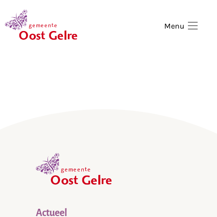
,
home
Menu
,
home
Actueel