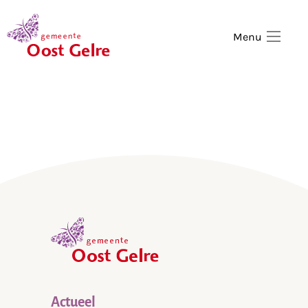
,
home
Menu
,
home
Actueel