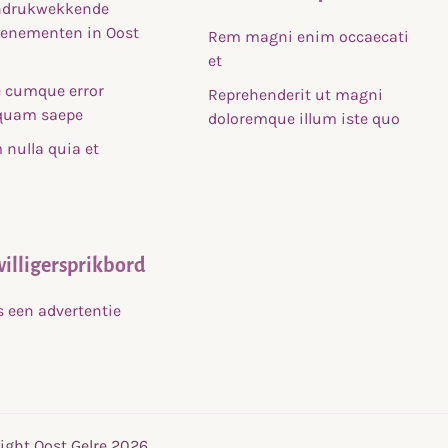
indrukwekkende
venementen in Oost
Rem magni enim occaecati
et
 cumque error
Reprehenderit ut magni
uam saepe
doloremque illum iste quo
nulla quia et
willigersprikbord
s een advertentie
ight Oost Gelre 2026