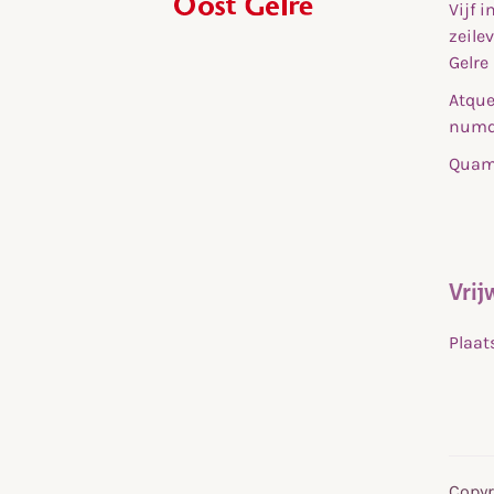
Vijf 
,
zeile
home
Gelre
Atque
numq
Quam 
Vrij
Plaat
Copyr