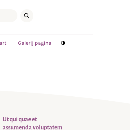
art
Galerij pagina
Ut qui quae et
assumenda voluptatem