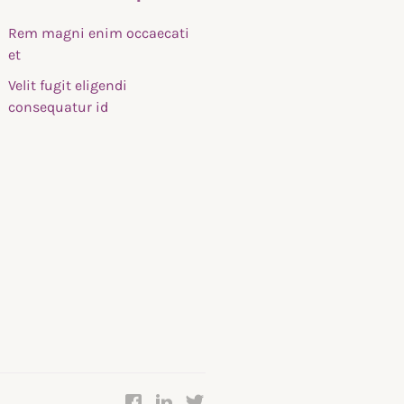
Rem magni enim occaecati
et
Velit fugit eligendi
consequatur id