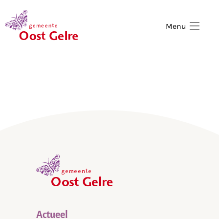
,
home
Menu
,
home
Actueel