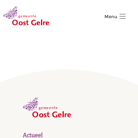
,
home
Menu
,
home
Actueel