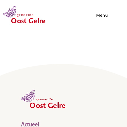
,
home
Menu
,
home
Actueel