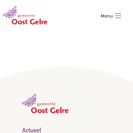
,
home
Menu
,
home
Actueel