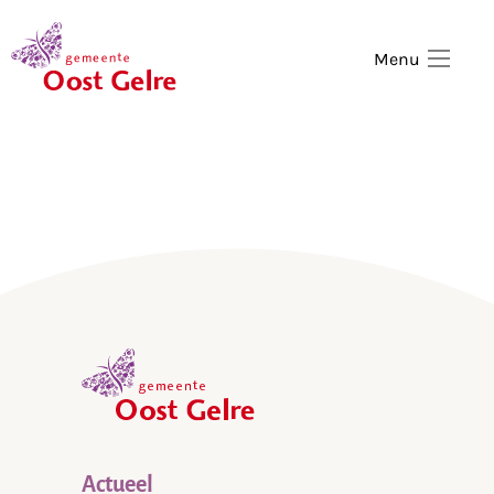
,
home
Menu
,
home
Actueel