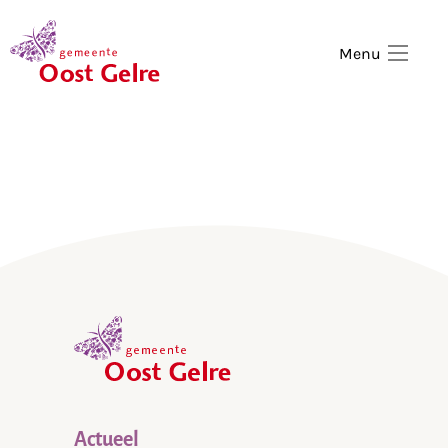
,
home
Menu
,
home
Actueel