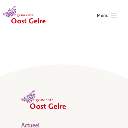
,
home
Menu
,
home
Actueel